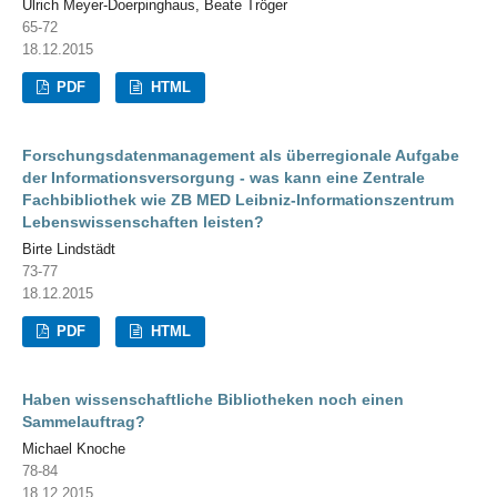
Ulrich Meyer-Doerpinghaus, Beate Tröger
65-72
18.12.2015
PDF
HTML
Forschungsdatenmanagement als überregionale Aufgabe
der Informationsversorgung - was kann eine Zentrale
Fachbibliothek wie ZB MED Leibniz-Informationszentrum
Lebenswissenschaften leisten?
Birte Lindstädt
73-77
18.12.2015
PDF
HTML
Haben wissenschaftliche Bibliotheken noch einen
Sammelauftrag?
Michael Knoche
78-84
18.12.2015