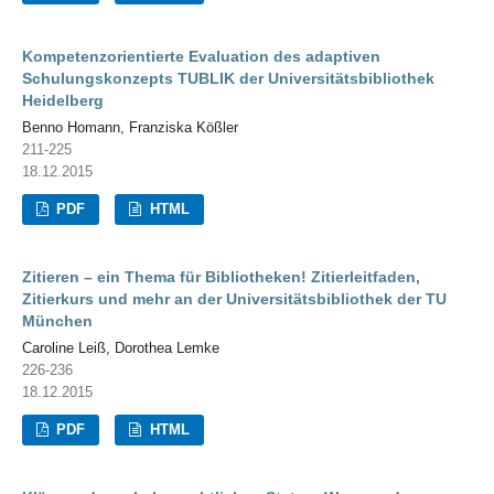
Kompetenzorientierte Evaluation des adaptiven
Schulungskonzepts TUBLIK der Universitätsbibliothek
Heidelberg
Benno Homann, Franziska Kößler
211-225
18.12.2015
PDF
HTML
Zitieren – ein Thema für Bibliotheken! Zitierleitfaden,
Zitierkurs und mehr an der Universitätsbibliothek der TU
München
Caroline Leiß, Dorothea Lemke
226-236
18.12.2015
PDF
HTML