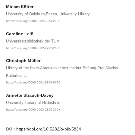
Miriam Kötter
University of Duisburg-Essen, University Library
https://orcid.org/0000-0002-7253-2933
Caroline Leiß
Universitätsbibliothek der TUM
https://orcid.org/0000-0002-2792-2625
Christoph Müller
Library of the Ibero-Amerikanisches Institut Stiftung Preußischer
Kulturbesitz
https://orcid.org/0000-0001-9399-6676
Annette Strauch-Davey
University Library of Hildesheim
https://orcid.org/0000-0003-2355-325X
DOI:
https://doi.org/10.5282/o-bib/5834