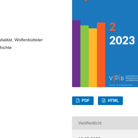
alität, Wolfenbütteler
hichte
PDF
HTML
Veröffentlicht