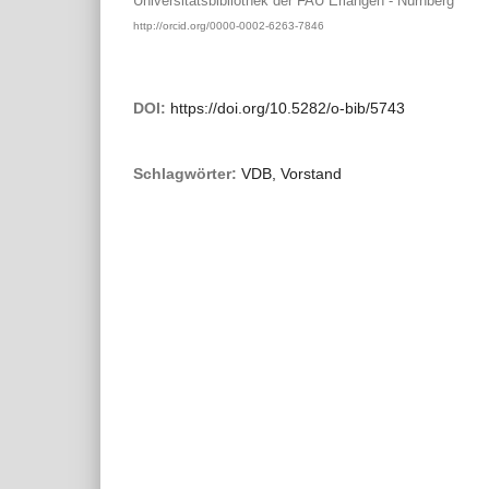
Universitätsbibliothek der FAU Erlangen - Nürnberg
http://orcid.org/0000-0002-6263-7846
DOI:
https://doi.org/10.5282/o-bib/5743
Schlagwörter:
VDB, Vorstand