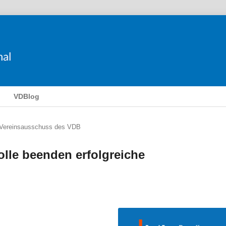
VDBlog
 Vereinsausschuss des VDB
olle beenden erfolgreiche