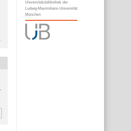
Universitätsbibliothek der
Ludwig-Maximilians-Universität
München
l
.
-
3