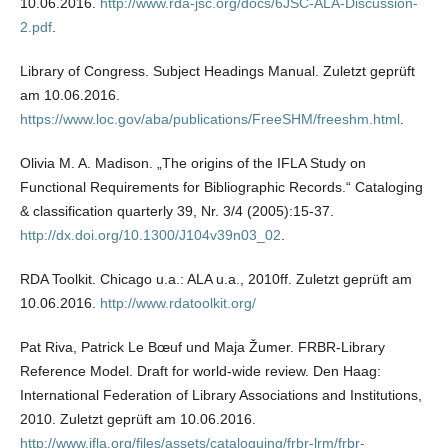
10.06.2016.
http://www.rda-jsc.org/docs/6JSC-ALA-Discussion-
2.pdf
.
Library of Congress. Subject Headings Manual. Zuletzt geprüft
am 10.06.2016.
https://www.loc.gov/aba/publications/FreeSHM/freeshm.html
.
Olivia M. A. Madison. „The origins of the IFLA Study on
Functional Requirements for Bibliographic Records.“ Cataloging
& classification quarterly 39, Nr. 3/4 (2005):15-37.
http://dx.doi.org/10.1300/J104v39n03_02
.
RDA Toolkit. Chicago u.a.: ALA u.a., 2010ff. Zuletzt geprüft am
10.06.2016.
http://www.rdatoolkit.org/
Pat Riva, Patrick Le Bœuf und Maja Žumer. FRBR-Library
Reference Model. Draft for world-wide review. Den Haag:
International Federation of Library Associations and Institutions,
2010. Zuletzt geprüft am 10.06.2016.
http://www.ifla.org/files/assets/cataloguing/frbr-lrm/frbr-