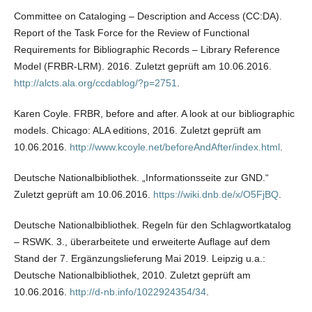
Committee on Cataloging – Description and Access (CC:DA).
Report of the Task Force for the Review of Functional
Requirements for Bibliographic Records – Library Reference
Model (FRBR-LRM). 2016. Zuletzt geprüft am 10.06.2016.
http://alcts.ala.org/ccdablog/?p=2751
.
Karen Coyle. FRBR, before and after. A look at our bibliographic
models. Chicago: ALA editions, 2016. Zuletzt geprüft am
10.06.2016.
http://www.kcoyle.net/beforeAndAfter/index.html
.
Deutsche Nationalbibliothek. „Informationsseite zur GND.“
Zuletzt geprüft am 10.06.2016.
https://wiki.dnb.de/x/O5FjBQ
.
Deutsche Nationalbibliothek. Regeln für den Schlagwortkatalog
– RSWK. 3., überarbeitete und erweiterte Auflage auf dem
Stand der 7. Ergänzungslieferung Mai 2019. Leipzig u.a.:
Deutsche Nationalbibliothek, 2010. Zuletzt geprüft am
10.06.2016.
http://d-nb.info/1022924354/34
.