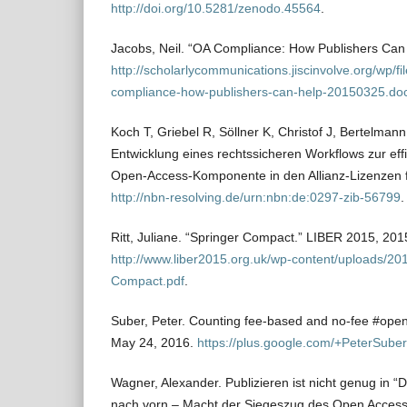
http://doi.org/10.5281/zenodo.45564
.
Jacobs, Neil. “OA Compliance: How Publishers Can 
http://scholarlycommunications.jiscinvolve.org/wp/f
compliance-how-publishers-can-help-20150325.do
Koch T, Griebel R, Söllner K, Christof J, Bertelma
Entwicklung eines rechtssicheren Workflows zur ef
Open-Access-Komponente in den Allianz-Lizenzen f
http://nbn-resolving.de/urn:nbn:de:0297-zib-56799
.
Ritt, Juliane. “Springer Compact.” LIBER 2015, 201
http://www.liber2015.org.uk/wp-content/uploads/20
Compact.pdf
.
Suber, Peter. Counting fee-based and no-fee #ope
May 24, 2016.
https://plus.google.com/+PeterSube
Wagner, Alexander. Publizieren ist nicht genug in “De
nach vorn – Macht der Siegeszug des Open Access B