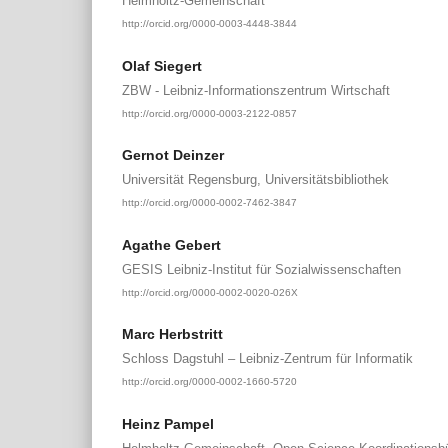
Helmholtz-Gemeinschaft
http://orcid.org/0000-0003-4448-3844
Olaf Siegert
ZBW - Leibniz-Informationszentrum Wirtschaft
http://orcid.org/0000-0003-2122-0857
Gernot Deinzer
Universität Regensburg, Universitätsbibliothek
http://orcid.org/0000-0002-7462-3847
Agathe Gebert
GESIS Leibniz-Institut für Sozialwissenschaften
http://orcid.org/0000-0002-0020-026X
Marc Herbstritt
Schloss Dagstuhl – Leibniz-Zentrum für Informatik
http://orcid.org/0000-0002-1660-5720
Heinz Pampel