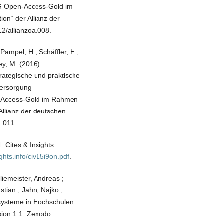
AG Open-Access-Gold im
ion“ der Allianz der
2/allianzoa.008.
 Pampel, H., Schäffler, H.,
ey, M. (2016):
ategische und praktische
versorgung
n-Access-Gold im Rahmen
 Allianz der deutschen
a.011.
Cites & Insights:
ights.info/civ15i9on.pdf
.
liemeister, Andreas ;
stian ; Jahn, Najko ;
ssysteme in Hochschulen
sion 1.1. Zenodo.