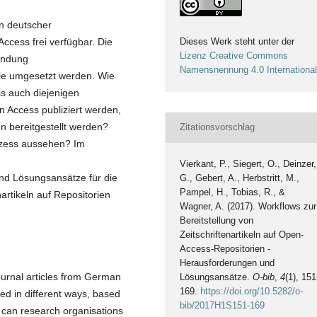
n deutscher
ccess frei verfügbar. Die
Dieses Werk steht unter der
Lizenz Creative Commons
endung
Namensnennung 4.0 Internationa
le umgesetzt werden. Wie
ss auch diejenigen
 Access publiziert werden,
en bereitgestellt werden?
Zitationsvorschlag
rozess aussehen? Im
Vierkant, P., Siegert, O., Deinzer,
nd Lösungsansätze für die
G., Gebert, A., Herbstritt, M.,
Pampel, H., Tobias, R., &
rtikeln auf Repositorien
Wagner, A. (2017). Workflows zur
Bereitstellung von
Zeitschriftenartikeln auf Open-
Access-Repositorien -
Herausforderungen und
ournal articles from German
Lösungsansätze.
O-bib
,
4
(1), 151
169.
https://doi.org/10.5282/o-
ved in different ways, based
bib/2017H1S151-169
 can research organisations