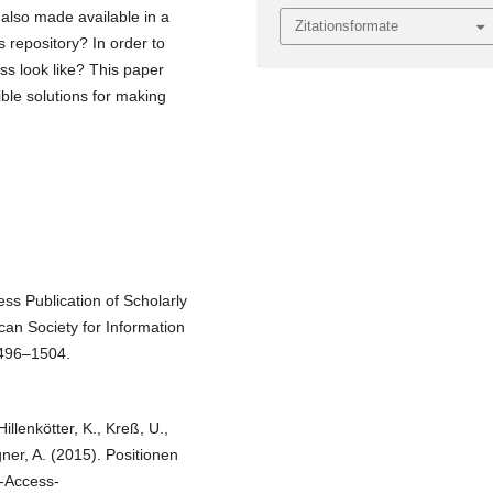
 also made available in a
Zitationsformate
repository? In order to
ss look like? This paper
ble solutions for making
ss Publication of Scholarly
can Society for Information
1496–1504.
illenkötter, K., Kreß, U.,
ner, A. (2015). Positionen
-Access-