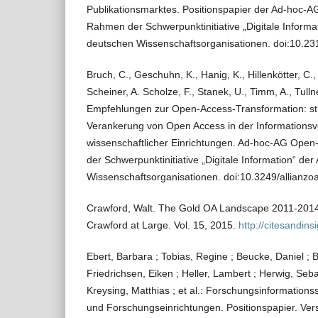
Publikationsmarktes. Positionspapier der Ad-hoc-
Rahmen der Schwerpunktinitiative „Digitale Informat
deutschen Wissenschaftsorganisationen. doi:10.231
Bruch, C., Geschuhn, K., Hanig, K., Hillenkötter, C.,
Scheiner, A. Scholze, F., Stanek, U., Timm, A., Tulln
Empfehlungen zur Open-Access-Transformation: str
Verankerung von Open Access in der Informations
wissenschaftlicher Einrichtungen. Ad-hoc-AG Ope
der Schwerpunktinitiative „Digitale Information“ der
Wissenschaftsorganisationen. doi:10.3249/allianzo
Crawford, Walt. The Gold OA Landscape 2011-2014. 
Crawford at Large. Vol. 15, 2015.
http://citesandins
Ebert, Barbara ; Tobias, Regine ; Beucke, Daniel ; B
Friedrichsen, Eiken ; Heller, Lambert ; Herwig, Seba
Kreysing, Matthias ; et al.: Forschungsinformation
und Forschungseinrichtungen. Positionspapier. Ver