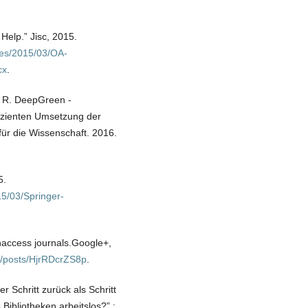
Help.” Jisc, 2015.
iles/2015/03/OA-
cx
.
nn R. DeepGreen -
fizienten Umsetzung der
ür die Wissenschaft. 2016.
5.
15/03/Springer-
naccess journals.Google+,
r/posts/HjrRDcrZS8p
.
r Schritt zurück als Schritt
ibliotheken arbeitslos?” :