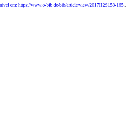
ível em: https://www.o-bib.de/bib/article/view/2017H2S158-165.
.