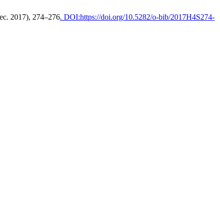
Dec. 2017), 274–276
. DOI:https://doi.org/10.5282/o-bib/2017H4S274-