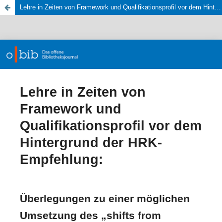
Lehre in Zeiten von Framework und Qualifikationsprofil vor dem Hintergrund der HRK-Empfehlung: Überlegungen zu einer möglichen Umsetzung des „shifts from teaching to learning“ im IK-Unterricht am Fachbereich Archiv- und Bibliothekswesen der Hochschule für den öffentlichen Dienst in Bayern