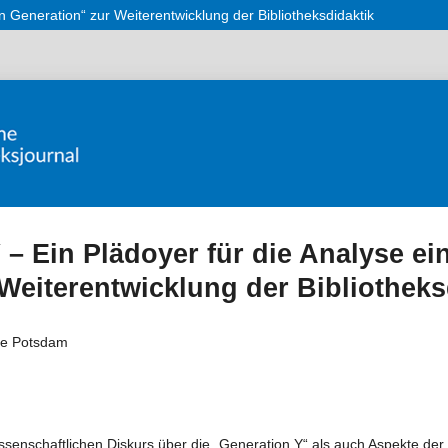
n Generation“ zur Weiterentwicklung der Bibliotheksdidaktik