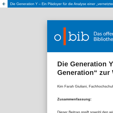
Die Generation Y – Ein Plädoyer für die Analyse einer „vernetzte