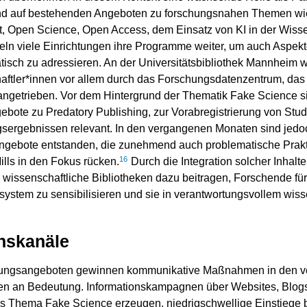
nd auf bestehenden Angeboten zu forschungsnahen Themen wi
Open Science, Open Access, dem Einsatz von KI in der Wissen
 viele Einrichtungen ihre Programme weiter, um auch Aspekte w
tisch zu adressieren. An der Universitätsbibliothek Mannheim w
aftler*innen vor allem durch das Forschungsdatenzentrum, das
angetrieben. Vor dem Hintergrund der Thematik Fake Science s
ote zu Predatory Publishing, zur Vorabregistrierung von Studi
gsergebnissen relevant. In den vergangenen Monaten sind jed
ngebote entstanden, die zunehmend auch problematische Prak
16
lls in den Fokus rücken.
Durch die Integration solcher Inhalt
wissenschaftliche Bibliotheken dazu beitragen, Forschende fü
system zu sensibilisieren und sie in verantwortungsvollem wis
nskanäle
lungsangeboten gewinnen kommunikative Maßnahmen in den v
ken an Bedeutung. Informationskampagnen über Websites, Blog
s Thema Fake Science erzeugen, niedrigschwellige Einstiege b