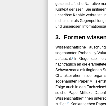
gesellschaftliche Narrative ma
Kontext gerissen. Sie imitier
unseriöse Kanäle verbreitet.
nicht mehr als Gegenpol fungi
und unseriösen Informationsq
3.
Formen wissen
Wissenschaftliche Täuschung h
sogenannten Probability-Value
6
auftaucht.
Im Gegensatz hierz
nachträglich an die erarbeite
Schwarzmarkt mit fingierten S
Charakter eher mit der organis
sogenannten Paper Mills entst
Folge auch in den Fachzeitsch
solcher Paper Mills zur Daten
Wissenschaftler*innen unters
10
zufügt.
Konkret gehen Paper 