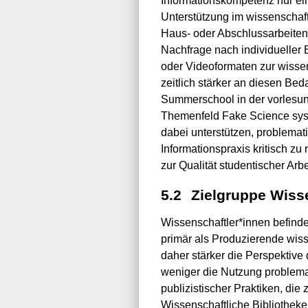
Informationskompetenz nur ein
Unterstützung im wissenschaft
Haus- oder Abschlussarbeiten 
Nachfrage nach individueller 
oder Videoformaten zur wisse
zeitlich stärker an diesen Be
Summerschool in der vorlesung
Themenfeld Fake Science syst
dabei unterstützen, problemat
Informationspraxis kritisch zu
zur Qualität studentischer Ar
5.2
Zielgruppe Wisse
Wissenschaftler*innen befinde
primär als Produzierende wis
daher stärker die Perspektive 
weniger die Nutzung problemat
publizistischer Praktiken, di
Wissenschaftliche Bibliothek