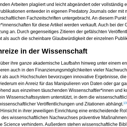
en Arbeiten plagiiert und leicht abgeändert oder vollständig 
ublikationen entweder in eigenen Predatory Journals oder mit
nschaftlichen Fachzeitschriften untergebracht. An diesem Punkt 
*innenschaften für diese Artikel werden verkauft. Auch bei der 
zung an. Durch gegenseitiges Zitieren der gefälschten Veröffe
öht als auch die scheinbare Glaubwürdigkeit der einzelnen Publik
nreize in der Wissenschaft
 über ihre ganze akademische Laufbahn hinweg unter einem en
deren auch in den Finanzierungsmöglichkeiten vieler Nachwuch
ber als auch Hochschulen bevorzugen innovative Ergebnisse, d
iederum ein Anreiz für das Manipulieren von Daten oder gar ga
hend aus einzelnen täuschenden Wissenschaftler*innen und k
ein Wissenschaftssystem unterstützt, in dem die wissenschaftli
13
wissenschaftlicher Veröffentlichungen und Zitationen abhängt.
 Hinsicht in ihrer jeweiligen Einrichtung eine entscheidende Ro
g des wissenschaftlichen Nachwuchses präventive Maßnahmen v
 Science verhindern. Außerdem stehen wissenschaftliche Bibli