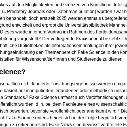
Fokus auf den Möglichkeiten und Grenzen von Künstlicher Intell
B. Predatory Journals oder Datenmanipulation) wurden zwar be
gen behandelt, doch erst seit 2025 werden erstmals übergreifen
rund entwickelt und erprobt die Universitätsbibliothek Mannhei
Dieses wurde in einem Vortrag im Rahmen des Fortbildungsan
2
bildung vorgestellt.
Der vorliegende Praxisbericht bezieht sich
aftliche Bibliotheken als Informationseinrichtungen ihrer jewei
schungseinrichtung den Themenbereich Fake Science in den ko
fstellen für Wissenschaftler*innen und Studierende zu dienen.
Science?
schaftlich nicht fundierte Forschungsergebnisse werden umga
 basiert auf manipulierten, erfundenen oder methodisch unsa
3
he Standards.
Fake Science umfasst auch Veröffentlichungen, 
ffentlicht wurden, d. h. bei dem Fachleute eines wissenschaftli
4
isch bewerten, bevor sie veröffentlicht oder anerkannt wird.
Die
t. Fake Science unterscheidet sich in der Folge begrifflich 
gen zu erkennen sind. Fake News sind bewusst verbreitete Fa