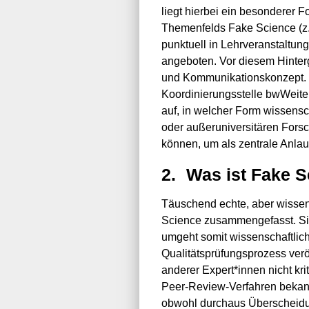
liegt hierbei ein besonderer 
Themenfelds Fake Science (z. 
punktuell in Lehrveranstaltun
angeboten. Vor diesem Hinterg
und Kommunikationskonzept. 
Koordinierungsstelle bwWeiter
auf, in welcher Form wissensch
oder außeruniversitären For
können, um als zentrale Anlau
2.
Was ist Fake 
Täuschend echte, aber wissen
Science zusammengefasst. Sie
umgeht somit wissenschaftlic
Qualitätsprüfungsprozess verö
anderer Expert*innen nicht krit
Peer-Review-Verfahren bekann
obwohl durchaus Überscheidun