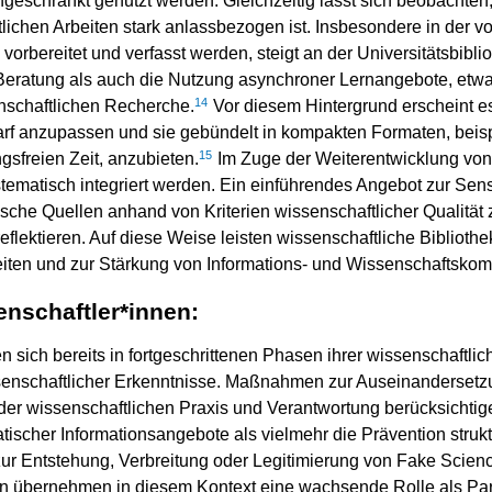
geschränkt genutzt werden. Gleichzeitig lässt sich beobachten
lichen Arbeiten stark anlassbezogen ist. Insbesondere in der vo
vorbereitet und verfasst werden, steigt an der Universitätsbib
Beratung als auch die Nutzung asynchroner Lernangebote, etwa
14
nschaftlichen Recherche.
Vor diesem Hintergrund erscheint e
darf anzupassen und sie gebündelt in kompakten Formaten, beisp
15
sfreien Zeit, anzubieten.
Im Zuge der Weiterentwicklung von
ematisch integriert werden. Ein einführendes Angebot zur Sens
ische Quellen anhand von Kriterien wissenschaftlicher Qualität
 reflektieren. Auf diese Weise leisten wissenschaftliche Biblioth
beiten und zur Stärkung von Informations- und Wissenschaftsko
nschaftler*innen:
n sich bereits in fortgeschrittenen Phasen ihrer wissenschaftl
senschaftlicher Erkenntnisse. Maßnahmen zur Auseinanderset
der wissenschaftlichen Praxis und Verantwortung berücksichtige
ischer Informationsangebote als vielmehr die Prävention strukt
e zur Entstehung, Verbreitung oder Legitimierung von Fake Scien
en übernehmen in diesem Kontext eine wachsende Rolle als Par