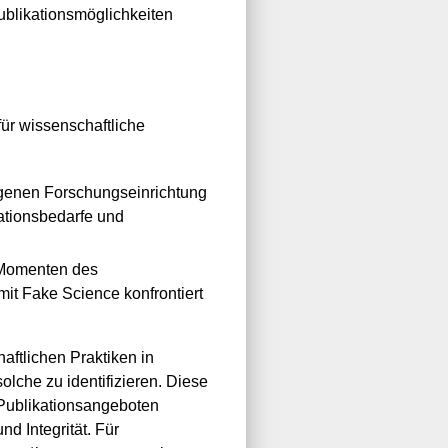
blikationsmöglichkeiten
r wissenschaftliche
igenen Forschungseinrichtung
mationsbedarfe und
d Momenten des
it Fake Science konfrontiert
ftlichen Praktiken in
lche zu identifizieren. Diese
Publikationsangeboten
d Integrität. Für