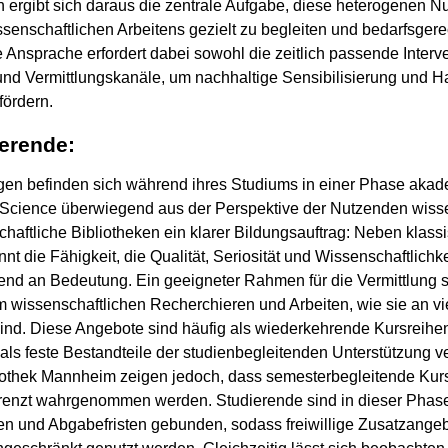
n ergibt sich daraus die zentrale Aufgabe, diese heterogenen 
senschaftlichen Arbeitens gezielt zu begleiten und bedarfsge
e Ansprache erfordert dabei sowohl die zeitlich passende Interv
nd Vermittlungskanäle, um nachhaltige Sensibilisierung und
ördern.
ierende:
ngen befinden sich während ihres Studiums in einer Phase aka
cience überwiegend aus der Perspektive der Nutzenden wissen
chaftliche Bibliotheken ein klarer Bildungsauftrag: Neben klass
die Fähigkeit, die Qualität, Seriosität und Wissenschaftlichke
hmend an Bedeutung. Ein geeigneter Rahmen für die Vermittlung
m wissenschaftlichen Recherchieren und Arbeiten, wie sie an vi
t sind. Diese Angebote sind häufig als wiederkehrende Kursreihe
als feste Bestandteile der studienbegleitenden Unterstützung v
bliothek Mannheim zeigen jedoch, dass semesterbegleitende Ku
grenzt wahrgenommen werden. Studierende sind in dieser Phase
en und Abgabefristen gebunden, sodass freiwillige Zusatzangeb