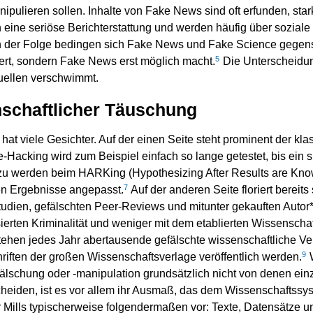
nipulieren sollen. Inhalte von Fake News sind oft erfunden, sta
en eine seriöse Berichterstattung und werden häufig über sozial
 In der Folge bedingen sich Fake News und Fake Science gegens
5
ert, sondern Fake News erst möglich macht.
Die Unterscheidu
uellen verschwimmt.
schaftlicher Täuschung
at viele Gesichter. Auf der einen Seite steht prominent der kla
-Hacking wird zum Beispiel einfach so lange getestet, bis ein s
u werden beim HARKing (Hypothesizing After Results are Know
7
ten Ergebnisse angepasst.
Auf der anderen Seite floriert bereits
tudien, gefälschten Peer-Reviews und mitunter gekauften Autor
ierten Kriminalität und weniger mit dem etablierten Wissenschaf
ehen jedes Jahr abertausende gefälschte wissenschaftliche Verö
9
riften der großen Wissenschaftsverlage veröffentlich werden.
W
fälschung oder -manipulation grundsätzlich nicht von denen ein
cheiden, ist es vor allem ihr Ausmaß, das dem Wissenschaftss
Mills typischerweise folgendermaßen vor: Texte, Datensätze 