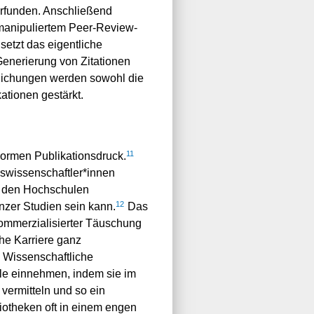
erfunden. Anschließend
 manipuliertem Peer-Review-
setzt das eigentliche
Generierung von Zitationen
ntlichungen werden sowohl die
ationen gestärkt.
11
ormen Publikationsdruck.
swissenschaftler*innen
ie den Hochschulen
12
nzer Studien sein kann.
Das
ommerzialisierter Täuschung
che Karriere ganz
Wissenschaftliche
lle einnehmen, indem sie im
ermitteln und so ein
otheken oft in einem engen