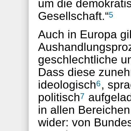
um die demokrati
Gesellschaft.“
5
Auch in Europa gib
Aushandlungspro
geschlechtliche un
Dass diese zuneh
ideologisch
, spr
6
politisch
aufgelad
7
in allen Bereiche
wider: von Bunde