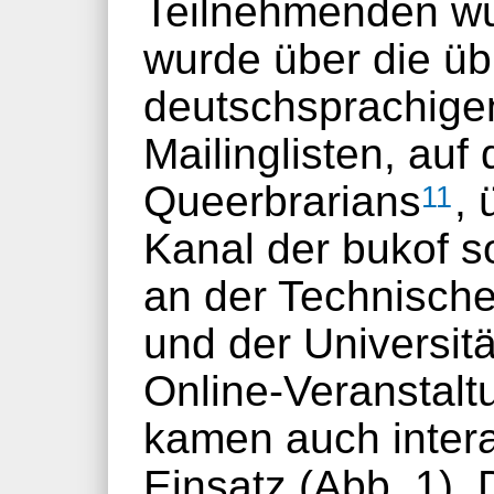
Teilnehmenden wur
wurde über die üb
deutschsprachigen
Mailinglisten, auf
Queerbrarians
, 
11
Kanal der bukof 
an der Technisch
und der Universität
Online-Veranstal
kamen auch inter
Einsatz (Abb. 1).