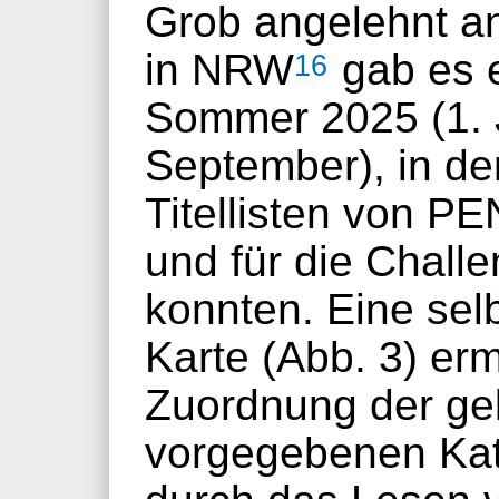
Grob angelehnt a
in NRW
gab es e
16
Sommer 2025 (1. J
September), in d
Titellisten von P
und für die Chall
konnten. Eine selb
Karte (Abb. 3) erm
Zuordnung der ge
vorgegebenen Kat