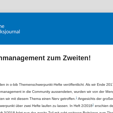
nmanagement zum Zweiten!
n in o-bib Themenschwerpunkt-Hefte veröffentlicht. Als wir Ende 2017 
management in die Community aussendeten, wurden wir von der Men
1
atten wir mit diesem Thema einen Nerv getroffen.
Angesichts der großen
2
werpunkt über zwei Hefte laufen zu lassen. In Heft 2/2018
erschien der
ft 3/2018 folgt nun der zweite Teil mit acht weiteren Beiträgen zum T