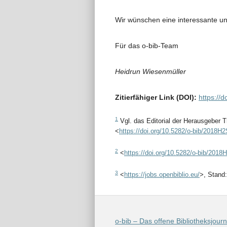
Wir wünschen eine interessante u
Für das o-bib-Team
Heidrun Wiesenmüller
Zitierfähiger Link (DOI):
https://
1
Vgl. das Editorial der Herausgeber
<
https://doi.org/10.5282/o-bib/2018H
2
<
https://doi.org/10.5282/o-bib/2018
3
<
https://jobs.openbiblio.eu/
>, Stand:
o-bib – Das offene Bibliotheksjourn