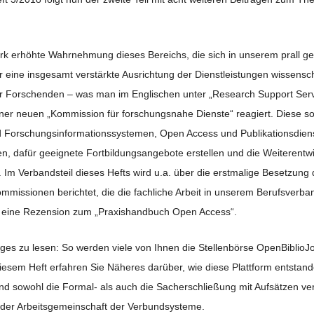
k erhöhte Wahrnehmung dieses Bereichs, die sich in unserem prall g
r eine insgesamt verstärkte Ausrichtung der Dienstleistungen wissenscha
r Forschenden – was man im Englischen unter „Research Support Servi
iner neuen „Kommission für forschungsnahe Dienste“ reagiert. Diese so
rschungsinformationssystemen, Open Access und Publikationsdienstl
en, dafür geeignete Fortbildungsangebote erstellen und die Weiterentw
. Im Verbandsteil dieses Hefts wird u.a. über die erstmalige Besetzun
missionen berichtet, die die fachliche Arbeit in unserem Berufsverb
 eine Rezension zum „Praxishandbuch Open Access“.
iges zu lesen: So werden viele von Ihnen die Stellenbörse OpenBiblioJ
 diesem Heft erfahren Sie Näheres darüber, wie diese Plattform entstand
d sowohl die Formal- als auch die Sacherschließung mit Aufsätzen vertr
 der Arbeitsgemeinschaft der Verbundsysteme.