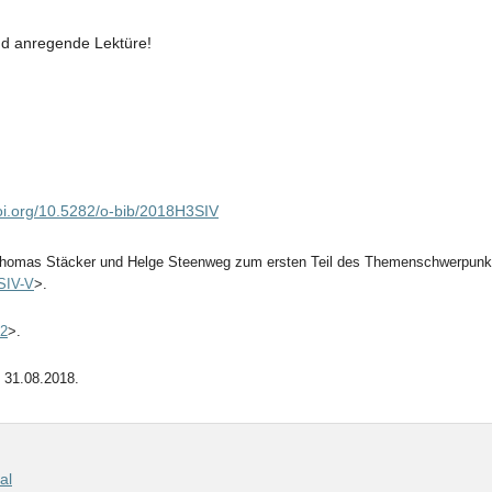
nd anregende Lektüre!
doi.org/10.5282/o-bib/2018H3SIV
 Thomas Stäcker und Helge Steenweg zum ersten Teil des Themenschwerpunkts
2SIV-V
>.
H2
>.
 31.08.2018.
al